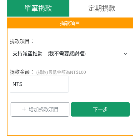
以「源頭減量」的認知教育，帶動行為實踐﹔以「減塑交
單筆捐款
定期捐款
朋友」的連結行動，創造對話空間，串連起學校教育、大
眾溝通、政策倡議及企業ESG的合作。
捐款項目
✸ 校園減塑，淨塑教育向下扎根，培育小小地球公民
✸ 鼓吹企業用減塑來履行社會責任
捐款項目：
✸ 倡議與時俱進的政府法規
看「點亮台灣 點亮海洋」校園減塑計畫 成果
捐款金額：
(捐款)最低金額為NT$100
看「bb減塑大集合」世界減塑行動成果
增加捐款項目
下一步
捐款支持減塑推動，送您感謝好禮 ：
✸
Hang Ten x BIG BLUE
海洋保衛隊系列 有機棉
衣
穿出你的減塑精神！