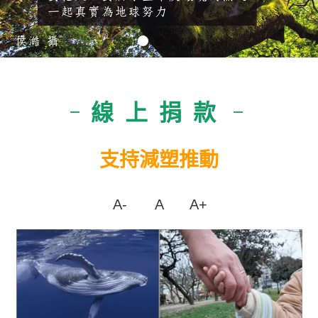
線上捐款
|
|
支持減塑推動
A-
A
A+