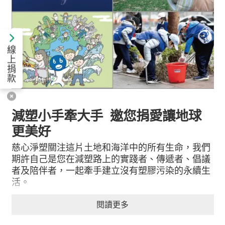
線
上
捐
款
減塑小手牽大手 邀您捐愛讓地球
更美好
慈心淨塑關注這片土地和海洋中的所有生命，我們
期許自己是您在減塑路上的實踐者、傳遞者、倡議
者及陪伴者，一起牽手建立沒有塑膠污染的永續生
活。
您的每筆捐款，都是減塑推動的一哩路。
閱讀更多
我們做的事