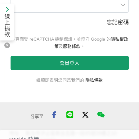
線
上
忘記密碼
捐
款
本頁面受 reCAPTCHA 機制保護，並遵守 Google 的
隱私權政
策
及
服務條款
。
會員登入
繼續即表明您同意我們的
隱私條款
分享至
地址：
新北巿汐止區新台五路一段95號26樓之10