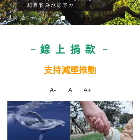
線上捐款
|
|
支持減塑推動
A-
A
A+