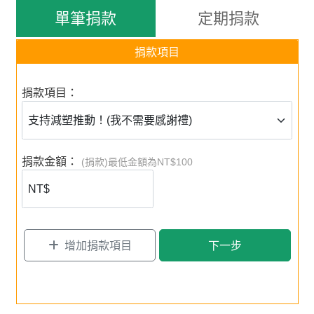
以「源頭減量」的認知教育，帶動行為實踐﹔以「減塑交
單筆捐款
定期捐款
朋友」的連結行動，創造對話空間，串連起學校教育、大
眾溝通、政策倡議及企業ESG的合作。
捐款項目
✸ 校園減塑，淨塑教育向下扎根，培育小小地球公民
✸ 鼓吹企業用減塑來履行社會責任
捐款項目：
✸ 倡議與時俱進的政府法規
看「點亮台灣 點亮海洋」校園減塑計畫 成果
捐款金額：
(捐款)最低金額為NT$100
看「bb減塑大集合」世界減塑行動成果
增加捐款項目
下一步
捐款支持減塑推動，送您感謝好禮 ：
✸
Hang Ten x BIG BLUE
海洋保衛隊系列 有機棉
衣
穿出你的減塑精神！