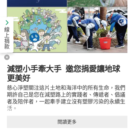
線
上
捐
款
減塑小手牽大手 邀您捐愛讓地球
更美好
慈心淨塑關注這片土地和海洋中的所有生命，我們
期許自己是您在減塑路上的實踐者、傳遞者、倡議
者及陪伴者，一起牽手建立沒有塑膠污染的永續生
活。
您的每筆捐款，都是減塑推動的一哩路。
閱讀更多
我們做的事